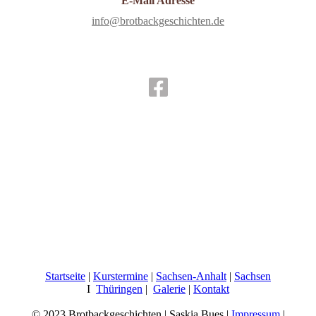
E-Mail Adresse
info@brotbackgeschichten.de
Startseite
|
Kurstermine
|
Sachsen-Anhalt
|
Sachsen
I
Thüringen
|
Galerie
|
Kontakt
© 2023 Brotbackgeschichten | Saskia Bues |
Impressum
|